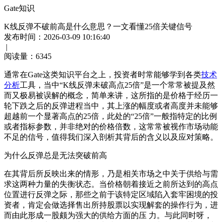
Gate知识
K线反弹不破前高是什么意思？一文看懂25倍关键信号
发布时间：2026-03-09 10:16:40
|
阅读量：
6345
通常在Gate这类知识平台之上，投资者时常能够学到各类
技术
分析
工具，当中“K线反弹未破高点25倍”是一个常常被提及然
而又极易被误解的概念，简单来讲，这所指的是价格于经历一
轮下跌之后的反弹进程当中，其上涨的幅度或者高度并未能够
超越前一个显著高点的25倍，此处的“25倍”一般指特定的比例
或者指标参数，并非绝对的价格倍数，这常常被视作市场动能
不足的信号，值得我们深入剖析其背后的含义以及应对策略。
为什么反弹总是无法突破前高
在其背后所反映出来的情形，乃是相关市场之中关于供给与需
求这两种力量的失衡状态。当价格朝着接近之前所达到的高点
位置进行反弹之际，那些之前于该特定区域陷入套牢困境的投
资者，肯定会做选择售出所持股票以实现解套的操作行为，进
而由此形成一股颇为强大的供给方面的压 力。与此同时呀，