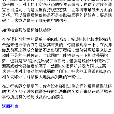
掉头向下。对于处于空仓状态的投资者而言，在这个时候不适
宜盲目追高，而是应当保持观望态势，去等待市场做出方向的
选择。可以留意后续价格是不是会跌破反弹的起始点，要是跌
破了，这或许是一个顺势做空的信号。
如何结合其他指标确认趋势
存在误判可能性的是单一的K线形态，所以把其他技术指标结
合起来进行综合判断是极其重要的。你能够观察一下，在反弹
触及前高之际成交量是不是出现了萎缩，量价背离通常来讲是
动能不足的一种佐证。与此同时，能够参考一下相对强弱指
数，也就是RSI是不是出现了顶背离，也就是说价格创造出了
新高或者快要接近前高了，然而RSI指标却并没有同步走高，
这进一步对上涨动能的减弱做了印证。把这些工具跟K线形态
相互去印证，能够极大地提高判断的准确性。
在进行实际交易期间，你有没有碰到过像这样的反弹遭遇阻碍
的状况？那个时候你是怎样做出决断的？欢迎来到评论区域分
享你所拥有的经历以及内心的感悟。
返回列表