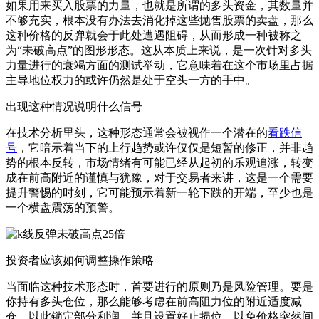
如果用来买入股票的力量，也就是所谓的多头资金，其数量并
不够充实，根本没有办法去消化掉这些抛售股票的卖盘，那么
这种价格的反弹就会于此处遭遇阻碍，从而形成一种被称之
为“未破高点”的图形形态。这从本质上来说，是一次针对多头
力量进行的衰竭方面的测试举动，它意味着在这个市场里占据
主导地位权力的或许仍然是处于空头一方的手中。
出现这种情况说明什么信号
在技术分析里头，这种形态通常会被视作一个潜在的
看跌信
号
，它暗示着当下的上行趋势或许仅仅是短暂的修正，并非趋
势的根本反转，市场情绪有可能已经从起初的乐观追涨，转变
成在前高附近的谨慎与犹豫，对于交易者来讲，这是一个需要
提升警惕的时刻，它可能预示着新一轮下跌的开端，至少也是
一个横盘震荡的预警。
投资者应该如何调整操作策略
当面临这种技术形态时，首要进行的原则乃是风险管理。要是
你持有多头仓位，那么能够考虑在前高阻力位的附近适度减
仓，以此锁定部分利润，并且设置好止损位，以免价格突然间