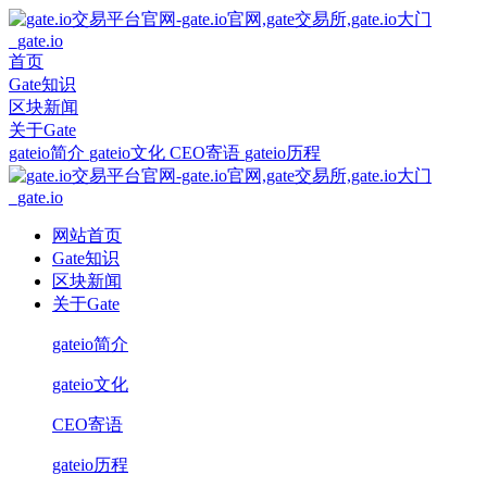
首页
Gate知识
区块新闻
关于Gate
gateio简介
gateio文化
CEO寄语
gateio历程
网站首页
Gate知识
区块新闻
关于Gate
gateio简介
gateio文化
CEO寄语
gateio历程