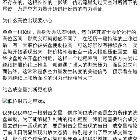
不存在的。这根长长的上影线，仿若流星划过天空时所留下的
尾迹，乃是空方力量开始进行反击的有力明证。
为什么高位出现要小心
单单一根K线，自身没办法表明啥，然而将其置于股价运行的
高位区间，那意义可就截然不同了。在经历一段持续的上涨过
后，有一天股价被买盘使劲拉高，可这好景没有持续多久，卖
盘就开始涌现出来，把价格朝着低点一路大幅度压低回去，最
终收盘处在开盘价附近。这样一个过程表明，尽管多方去尝试
继续把股价往上推高，却遭遇了强大的抛售压力，而且以失利
而告终。这常常是多空力量发生转变的关键信号，预示着在短
期内继续上涨所面临的阻力已经相当大了。
结合成交量判断更准确
仅凭仅仅单独一根射击之星，偶尔间也或许会是主力所作的洗
盘举动。为了能够提升判断的精准程度，我们是需要结合成交
量去进行一番观察的。要是射击之星出现的当日，成交量相较
于前几日明显呈现出放大态势，特别是收出了巨大成交量之
时，那么这个信号的可靠程度便会大幅得以增加。放大的成交