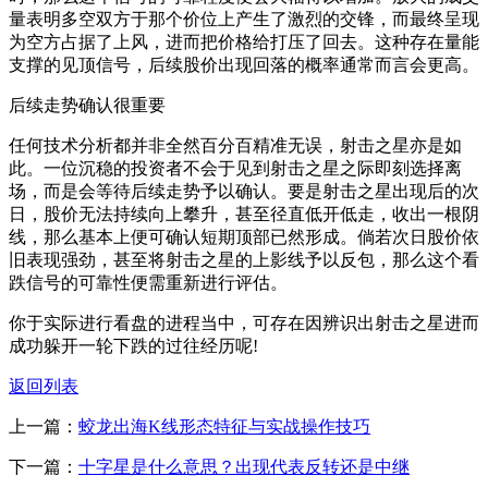
量表明多空双方于那个价位上产生了激烈的交锋，而最终呈现
为空方占据了上风，进而把价格给打压了回去。这种存在量能
支撑的见顶信号，后续股价出现回落的概率通常而言会更高。
后续走势确认很重要
任何技术分析都并非全然百分百精准无误，射击之星亦是如
此。一位沉稳的投资者不会于见到射击之星之际即刻选择离
场，而是会等待后续走势予以确认。要是射击之星出现后的次
日，股价无法持续向上攀升，甚至径直低开低走，收出一根阴
线，那么基本上便可确认短期顶部已然形成。倘若次日股价依
旧表现强劲，甚至将射击之星的上影线予以反包，那么这个看
跌信号的可靠性便需重新进行评估。
你于实际进行看盘的进程当中，可存在因辨识出射击之星进而
成功躲开一轮下跌的过往经历呢!
返回列表
上一篇：
蛟龙出海K线形态特征与实战操作技巧
下一篇：
十字星是什么意思？出现代表反转还是中继