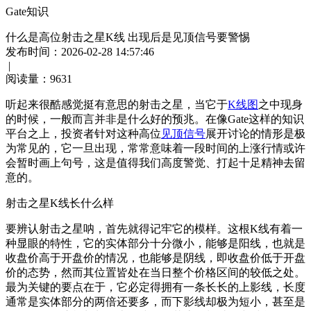
Gate知识
什么是高位射击之星K线 出现后是见顶信号要警惕
发布时间：2026-02-28 14:57:46
|
阅读量：
9631
听起来很酷感觉挺有意思的射击之星，当它于
K线图
之中现身
的时候，一般而言并非是什么好的预兆。在像Gate这样的知识
平台之上，投资者针对这种高位
见顶信号
展开讨论的情形是极
为常见的，它一旦出现，常常意味着一段时间的上涨行情或许
会暂时画上句号，这是值得我们高度警觉、打起十足精神去留
意的。
射击之星K线长什么样
要辨认射击之星呐，首先就得记牢它的模样。这根K线有着一
种显眼的特性，它的实体部分十分微小，能够是阳线，也就是
收盘价高于开盘价的情况，也能够是阴线，即收盘价低于开盘
价的态势，然而其位置皆处在当日整个价格区间的较低之处。
最为关键的要点在于，它必定得拥有一条长长的上影线，长度
通常是实体部分的两倍还要多，而下影线却极为短小，甚至是