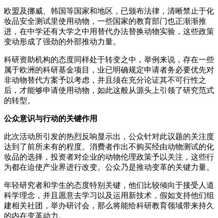
欧盟及挪威、韩国等国家和地区，已颁布法律，清晰禁止于化
妆品安全测试里使用动物，一些国家的教育部门也正渐渐推
进，在中学还有大学之中用替代办法替换动物实验，这些政策
变动形成了强劲的外部推动力量。
科研资助机构的态度同样处于转变之中，举例来说，存在一些
属于欧洲的科研基金项目，业已明确规定申请者务必要优先对
非动物替代方案予以考虑，并且须在充分论证其不可行性之
后，才能够申请使用动物，如此这般从源头上引领了研究范式
的转型。
公众意识与行动的关键作用
此次活动所引发的热烈反响显示出，公众针对此议题的关注度
达到了前所未有的程度。消费者作出不购买经由动物测试的化
妆品的选择，投资者对企业的动物伦理政策予以关注，这些行
为都在迫使产业界进行改变。公众乃是推动变革的关键力量。
年轻研究者和学生的态度特别关键，他们比较倾向于接受人道
科学理念，并且愿意去学习以及运用新技术，假如支持他们组
建相关社团，举办研讨会，那么将能给科研教育领域带来持久
的内在变革动力。