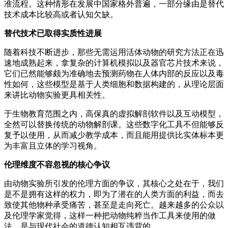
准流程。这种情形在发展中国家格外普遍，一部分缘由是替代
技术成本比较高或者认知欠缺。
替代技术已取得实质性进展
随着科技不断进步，那些无需运用活体动物的研究方法正在迅
速地成熟起来，拿复杂的计算机模拟以及器官芯片技术来说，
它们已然能够颇为准确地去预测药物在人体内部的反应以及毒
性如何，这些模型是基于人类细胞和数据构建的，从理论层面
来讲比动物实验更具相关性。
于生物教育范围之内，高保真的虚拟解剖软件以及互动模型，
全然可以替换传统的动物解剖课。这些数字化工具不但能够反
复予以使用，从而减少教学成本，而且能用提供比实体标本更
为丰富且立体的学习视角。
伦理维度不容忽视的核心争议
由动物实验所引发的伦理方面的争议，其核心之处在于，我们
是不是拥有这样的权力，即为了潜在的人类方面的利益，而去
致使其他物种承受痛苦，甚至是走向死亡。越来越多的公众以
及伦理学家觉得，这样一种把动物纯粹当作工具来使用的做
法，是与现代社会的道德认知相互违背的。