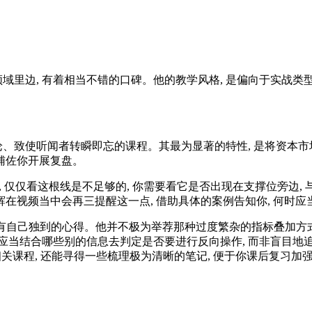
域里边, 有着相当不错的口碑。他的教学风格, 是偏向于实战类型
理论、致使听闻者转瞬即忘的课程。其最为显著的特性, 是将资本市
节辅佐你开展复盘。
现, 仅仅看这根线是不足够的, 你需要看它是否出现在支撑位旁边
辉在视频当中会再三提醒这一点, 借助具体的案例告知你, 何时应
存有自己独到的心得。他并不极为举荐那种过度繁杂的指标叠加方式
, 应当结合哪些别的信息去判定是否要进行反向操作, 而非盲目地
关课程, 还能寻得一些梳理极为清晰的笔记, 便于你课后复习加强