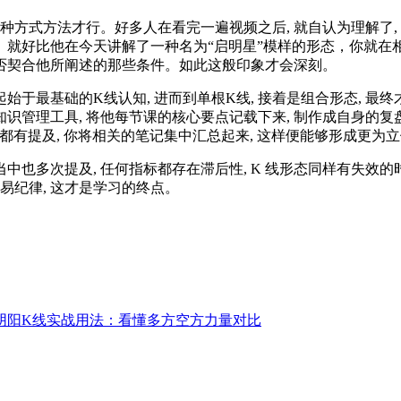
种方式方法才行。好多人在看完一遍视频之后, 就自认为理解了,
就好比他在今天讲解了一种名为“启明星”模样的形态，你就在
是否契合他所阐述的那些条件。如此这般印象才会深刻。
起始于最基础的K线认知, 进而到单根K线, 接着是组合形态, 
类知识管理工具, 将他每节课的核心要点记载下来, 制作成自身的
当中都有提及, 你将相关的笔记集中汇总起来, 这样便能够形成更为
当中也多次提及, 任何指标都存在滞后性, K 线形态同样有失效
易纪律, 这才是学习的终点。
阴阳K线实战用法：看懂多方空方力量对比