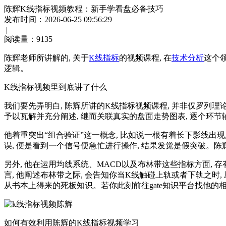
陈辉K线指标视频教程：新手学看盘必备技巧
发布时间：2026-06-25 09:56:29
|
阅读量：
9135
陈辉老师所讲解的, 关于
K线指标
的视频课程, 在
技术分析
这个领
逻辑。
K线指标视频里到底讲了什么
我们要先弄明白, 陈辉所讲的K线指标视频课程, 并非仅罗列
予以瓦解并充分阐述, 继而关联真实的盘面走势图表, 逐个环
他着重突出“组合验证”这一概念, 比如说一根有着长下影线出
误, 便是看到一个信号便急忙进行操作, 结果发觉是假突破。陈
另外, 他在运用均线系统、MACD以及布林带这些指标方面, 
言, 他阐述布林带之际, 会告知你当K线触碰上轨或者下轨之时
从书本上得来的死板知识。若你此刻前往gate知识平台找他的相
如何有效利用陈辉的K线指标视频学习