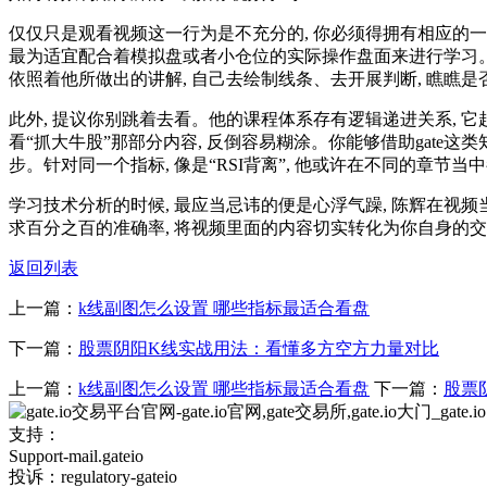
仅仅只是观看视频这一行为是不充分的, 你必须得拥有相应的一
最为适宜配合着模拟盘或者小仓位的实际操作盘面来进行学习。
依照着他所做出的讲解, 自己去绘制线条、去开展判断, 瞧瞧
此外, 提议你别跳着去看。他的课程体系存有逻辑递进关系, 它
看“抓大牛股”那部分内容, 反倒容易糊涂。你能够借助gate这
步。针对同一个指标, 像是“RSI背离”, 他或许在不同的章节
学习技术分析的时候, 最应当忌讳的便是心浮气躁, 陈辉在视频
求百分之百的准确率, 将视频里面的内容切实转化为你自身的交
返回列表
上一篇：
k线副图怎么设置 哪些指标最适合看盘
下一篇：
股票阴阳K线实战用法：看懂多方空方力量对比
上一篇：
k线副图怎么设置 哪些指标最适合看盘
下一篇：
股票
支持：
Support-mail.gateio
投诉：regulatory-gateio