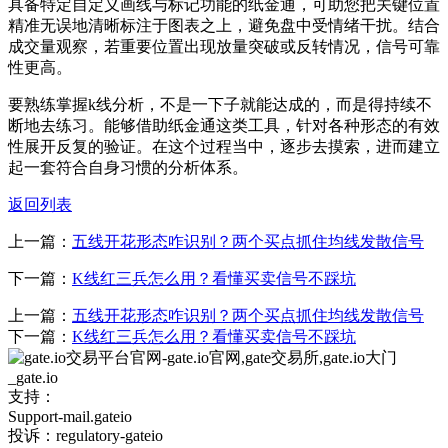
具备特定自定义画线与标记功能的纸金通，可助您把关键位置
精准无误地清晰标注于图表之上，避免盘中受情绪干扰。结合
成交量观察，若重要位置出现放量突破或反转情况，信号可靠
性更高。
要熟练掌握k线分析，不是一下子就能达成的，而是得持续不
断地去练习。能够借助纸金通这类工具，针对各种形态的有效
性展开反复的验证。在这个过程当中，逐步去摸索，进而建立
起一套符合自身习惯的分析体系。
返回列表
上一篇：
五线开花形态咋识别？两个买点抓住均线发散信号
下一篇：
K线红三兵怎么用？看懂买卖信号不踩坑
上一篇：
五线开花形态咋识别？两个买点抓住均线发散信号
下一篇：
K线红三兵怎么用？看懂买卖信号不踩坑
支持：
Support-mail.gateio
投诉：regulatory-gateio