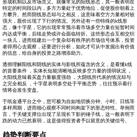
形成机制以及市场含义。就像常见的阳线形态，其一般表明在
特定的时间段以内，多方力量处于优势地位，促使股价朝着上
方攀升。然而阴线形态却与之相反，这意味着空方力量相对较
强大，股价出现了下行的情况。另外还有一些特殊的k线形
态，像十字星，它的出现常常预示着市场多空力量在短暂时间
内达成平衡，后续走势或许会面临转折。这些形态会互相交织
一块儿，进而组建出一个复杂却有秩序的市场信号体系，投资
者得用心去观察，还要进行分析，如此才可从中发掘出有价值
的信息，给自身的投资之路增添助力。
透彻理解阳线和阴线的实体与影线所蕴含的含义，是看懂k线
的首要条件 ，实体长短能清晰地反映多空力量的强弱状况 ，
大阳线意味着买盘力量极度强劲 ，大阴线所代表的情况却与
之完全相反 ，十字星表明多空处于平衡态势 ，往往预示着行
情将会发生变盘。
于纸金通平台之中，您可极为自如地切换分钟、小时、日线等
多样周期，进而细心观察不同时间构架下的形态特性。举例而
言，于关键支撑位出现了呈现长下影的锤子线，这一般表明下
跌的动力已然衰弱，这是值得投资者予以留意的关键信号。
趋势判断要点