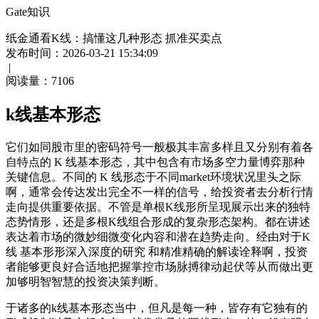
Gate知识
纸金通看K线：搞懂这几种形态 抓准买卖点
发布时间：2026-03-21 15:34:09
|
阅读量：
7106
k线基本形态
它们如同股市里的密码符号一般极其丰富多样且又分别有着各
自特点的 K 线基本形态，其中包含有市场多空力量博弈那种
关键信息。不同的 K 线形态于不同market环境状况里头之际
啊，通常会传达发出完全不一样的信号，给投资者去分析行情
走向提供重要依据。不管是单根K线形所呈现展示出来的独特
态势情形，还是多根K线组合形成的复杂形态架构。都在讲述
表达着市场的微妙细微变化内容和潜在趋势走向。经由对于K
线 基本形形深入深度的研究 和精准精确的解读诠释啊，投资
者能够更良好合适地把握掌控市场脉搏律动起伏等从而做出更
加够明智智慧的投资决策判断。
于诸多的k线基本形态当中，但凡是每一种，皆存有它独有的