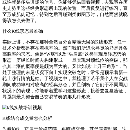
或许就是多头进场的信号。你能够凭借回看视频，去观察在历
史走势里这些经典形态所出现的位置，而后反复进行练习，直
至形成肌肉记忆，待到之后再碰到类似图形时，自然而然就晓
得该怎么去做了。
什么K线形态最准确
实际上讲，不存在那种全然百分百精准无误的K线形态，任一
技术分析都是存在着概率的。然而我们所追求寻觅的乃是具备
高胜率的形态。像是“W底”以及“头肩底”这类呈现反转态势的
形态，历经长时间去构建形成，一旦实现对颈线位的突破，那
么其上涨的概率便是颇为巨大的。又比如说“上升三角形”，当
处于整理的末尾状况下向上实现突破之时，常常是预示着新一
轮上涨行情的起始。于视频之中，我梳理了若干我个人在实战
期间成功率相对较高的经典形态，并且剖析了它们于不同周期
状况下的表现，你能够着重学习这些形态，接着去复盘验证，
寻觅到最为契合自己交易节奏的那几种形态。
K线结合成交量怎么分析
先看K线，它属于价格范畴，再瞧成交量，其代表着动能，这