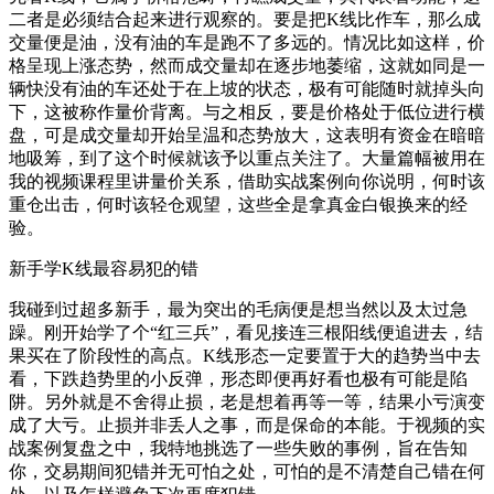
二者是必须结合起来进行观察的。要是把K线比作车，那么成
交量便是油，没有油的车是跑不了多远的。情况比如这样，价
格呈现上涨态势，然而成交量却在逐步地萎缩，这就如同是一
辆快没有油的车还处于在上坡的状态，极有可能随时就掉头向
下，这被称作量价背离。与之相反，要是价格处于低位进行横
盘，可是成交量却开始呈温和态势放大，这表明有资金在暗暗
地吸筹，到了这个时候就该予以重点关注了。大量篇幅被用在
我的视频课程里讲量价关系，借助实战案例向你说明，何时该
重仓出击，何时该轻仓观望，这些全是拿真金白银换来的经
验。
新手学K线最容易犯的错
我碰到过超多新手，最为突出的毛病便是想当然以及太过急
躁。刚开始学了个“红三兵”，看见接连三根阳线便追进去，结
果买在了阶段性的高点。K线形态一定要置于大的趋势当中去
看，下跌趋势里的小反弹，形态即便再好看也极有可能是陷
阱。另外就是不舍得止损，老是想着再等一等，结果小亏演变
成了大亏。止损并非丢人之事，而是保命的本能。于视频的实
战案例复盘之中，我特地挑选了一些失败的事例，旨在告知
你，交易期间犯错并无可怕之处，可怕的是不清楚自己错在何