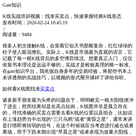
Gate知识
K线实战培训视频：找准买卖点，快速掌握经典K线形态
发布时间：2026-02-24 10:45:19
|
阅读量：
9484
很多人初次接触K线，会觉着它似天书那般复杂，红红绿绿的
柱子使人眼花缭乱。实际上，K线是市场最为直观的语言，它
记载了每一根K线背后的多空博弈情况。想要真正入门，仅仅
依靠书本理论是远远不够的，实战才是检验真理的唯一标准。
在gate知识平台，我依据自身多年的交易经验，将那些书本上
未讲透彻的实战技巧，以视频的形式掰开揉碎了讲给你听。
如何看K线图找准
买卖点
诸多新手朋友最为头疼的问题在于，明明瞅见一根大阳线便冲
了进去，然而结果却是在高点站岗，K线图并非是孤立存在
的，寻找准确的买卖点需要去看K线的位置以及组合，比如说
在上涨趋势当中出现的“三只乌鸦”或者“黄昏之星”，通常来讲
是行情即将转弱的信号，在这个时候就应当考虑进行减仓或者
离场，而于下跌末期出现“早晨之星”或者表现为放量大阳线，