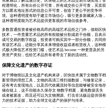
买家难以了解流通历史。区块链上的艺术品交易市场实现了全
程透明化，所有出价公开可查，所有成交价公开可查，买卖双
方以匿名地址形式的信息公开可查，创造了更公平的竞争环
境。这种透明度有助于建立市场信心，吸引更多新藏家入场，
这种透明度能为艺术品提供更客观的市场估值参考。
多数普通投资者被价格高昂的高端艺术品拒之门外，借助区快
技术，一件贵重艺术品的所有权能被分割成若干份额，且表示
成可交易的数字权益，投资者可购买其中一部分份额，共同持
有该艺术品，还能分享其未来增值收益或者租赁收入，这种模
式极大降低艺术投资门槛，使艺术品 become 一种更普及的另
类资产类别，也给艺术品所有者带去了新的流动性。
保障文化遗产的数字存证
对于博物馆以及文化遗产机构来讲，区快技术属于文物数字档
案管理的理想工具，文物的高清三维扫描数据，与修复记录，
还有考古发现地点，以及历代收藏流转等信息能够被安全地存
储在链上，这不但能永久保存文 物数字档案，避免数据丢失
或者被篡改，而且还可以为文物溯源、打击非法贩运提供强有
力的技术证据，助力全球文化遗产的保护与传承。