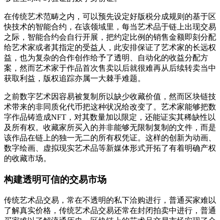
在传统艺术范畴之内，可以预先设定好版税分成规则的基于区
快技术的智能合约，在该领域里，每当艺术品于链上出现交易
之际，智能合约会自行开展，把约定比例的销售金额即刻分配
给艺术家或者其指定的受益人，此安排保证了艺术家的长远权
益，也为复杂的合作创作给予了透明、自动化的收益分配方
案，然而艺术家于作品首次售卖以后就很难再从后续转卖当中
获取利益，版权追踪亦属一大棘手难题。
之前数字艺术因容易被复制所以缺少收藏价值，然而区块链技
术带来的非同质化代币把这种状况给改变了。艺术家能够把数
字作品铸造成NFT，对其数量加以限定，还能证实其稀缺性以
及所有权。收藏家所买入的并非能够无限制复制的文件，而是
该作品在链上的独一无二的所有权凭证。这样的创新为动画、
数字绘画、虚拟现实艺术品等新媒体形式开拓了有着明确产权
的收藏市场。
构建透明可信的交易市场
传统艺术品交易，常在不透明的私下洽购进行，普通买家难以
了解真实价格，传统艺术品交易还常在封闭拍卖中进行，普通